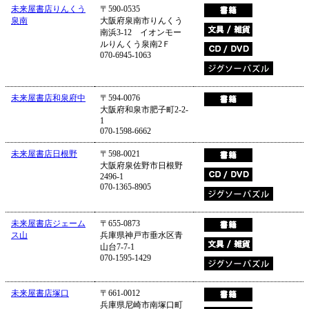
未来屋書店りんくう
〒590-0535
泉南
大阪府泉南市りんくう
南浜3-12 イオンモー
ルりんくう泉南2Ｆ
070-6945-1063
未来屋書店和泉府中
〒594-0076
大阪府和泉市肥子町2-2-
1
070-1598-6662
未来屋書店日根野
〒598-0021
大阪府泉佐野市日根野
2496-1
070-1365-8905
未来屋書店ジェーム
〒655-0873
ス山
兵庫県神戸市垂水区青
山台7-7-1
070-1595-1429
未来屋書店塚口
〒661-0012
兵庫県尼崎市南塚口町