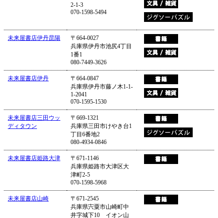
2-1-3
070-1598-5494
未来屋書店伊丹昆陽
〒664-0027
兵庫県伊丹市池尻4丁目
1番1
080-7449-3626
未来屋書店伊丹
〒664-0847
兵庫県伊丹市藤ノ木1-1-
1-2041
070-1595-1530
未来屋書店三田ウッ
〒669-1321
ディタウン
兵庫県三田市けやき台1
丁目6番地2
080-4934-0846
未来屋書店姫路大津
〒671-1146
兵庫県姫路市大津区大
津町2-5
070-1598-5968
未来屋書店山崎
〒671-2545
兵庫県宍粟市山崎町中
井字城下10 イオン山