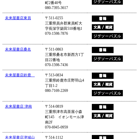
町2番40号
080-7395-3617
未来屋書店東員
〒511-0255
三重県員弁郡東員町大
字長深字築田510番地1
070-1598-7876
未来屋書店桑名
〒511-0863
三重県桑名市新西方1丁
目22番地
070-1598-7436
未来屋書店鈴鹿
〒513-0834
三重県鈴鹿市庄野羽山4
丁目1-2
080-7169-2269
未来屋書店 津南
〒514-0819
三重県津市高茶屋小森
町145 イオンモール津
南2F
070-6945-0959
未来屋書店津城山
〒514-1112