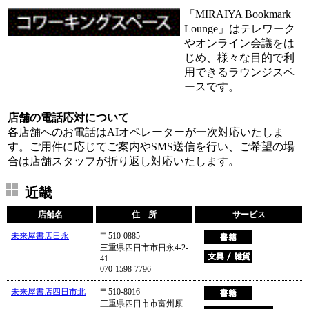
「MIRAIYA Bookmark
Lounge」はテレワーク
やオンライン会議をは
じめ、様々な目的で利
用できるラウンジスペ
ースです。
店舗の電話応対について
各店舗へのお電話はAIオペレーターが一次対応いたしま
す。ご用件に応じてご案内やSMS送信を行い、ご希望の場
合は店舗スタッフが折り返し対応いたします。
近畿
店舗名
住 所
サービス
未来屋書店日永
〒510-0885
三重県四日市市日永4-2-
41
070-1598-7796
未来屋書店四日市北
〒510-8016
三重県四日市市富州原