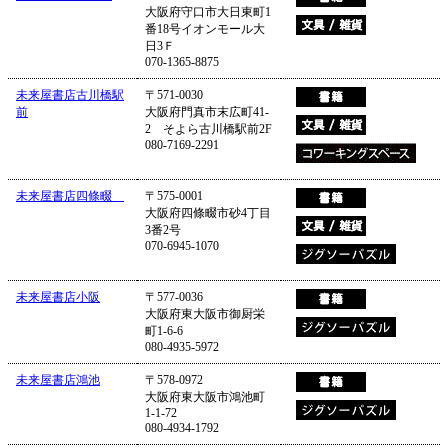
大阪府守口市大日東町1
番18号イオンモール大
日3Ｆ
070-1365-8875
未来屋書店古川橋駅
〒571-0030
前
大阪府門真市末広町41-
2 そよら古川橋駅前2F
080-7169-2291
未来屋書店四條畷
〒575-0001
大阪府四條畷市砂4丁目
3番2号
070-6945-1070
未来屋書店小阪
〒577-0036
大阪府東大阪市御厨栄
町1-6-6
080-4935-5972
未来屋書店鴻池
〒578-0972
大阪府東大阪市鴻池町
1-1-72
080-4934-1792