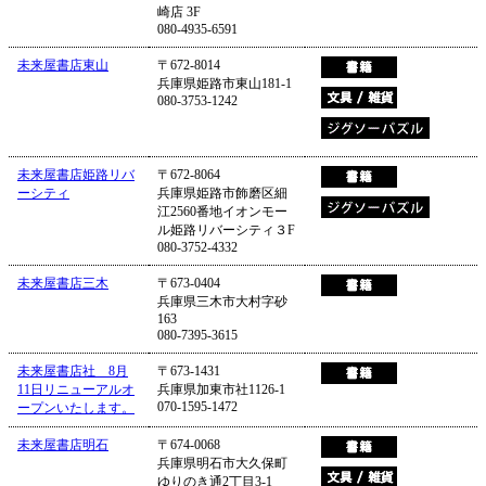
崎店 3F
080-4935-6591
未来屋書店東山
〒672-8014
兵庫県姫路市東山181-1
080-3753-1242
未来屋書店姫路リバ
〒672-8064
ーシティ
兵庫県姫路市飾磨区細
江2560番地イオンモー
ル姫路リバーシティ３F
080-3752-4332
未来屋書店三木
〒673-0404
兵庫県三木市大村字砂
163
080-7395-3615
未来屋書店社 8月
〒673-1431
11日リニューアルオ
兵庫県加東市社1126-1
070-1595-1472
ープンいたします。
未来屋書店明石
〒674-0068
兵庫県明石市大久保町
ゆりのき通2丁目3-1