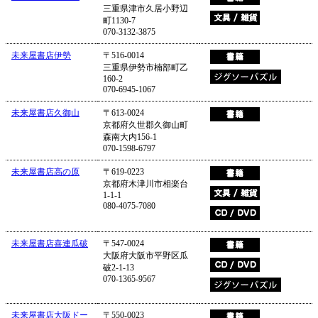
三重県津市久居小野辺
町1130-7
070-3132-3875
未来屋書店伊勢
〒516-0014
三重県伊勢市楠部町乙
160-2
070-6945-1067
未来屋書店久御山
〒613-0024
京都府久世郡久御山町
森南大内156-1
070-1598-6797
未来屋書店高の原
〒619-0223
京都府木津川市相楽台
1-1-1
080-4075-7080
未来屋書店喜連瓜破
〒547-0024
大阪府大阪市平野区瓜
破2-1-13
070-1365-9567
未来屋書店大阪ドー
〒550-0023