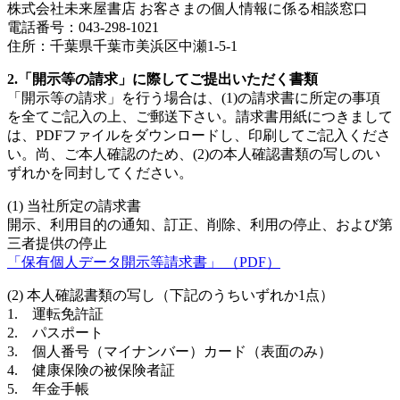
株式会社未来屋書店 お客さまの個人情報に係る相談窓口
電話番号：043-298-1021
住所：千葉県千葉市美浜区中瀬1-5-1
2.「開示等の請求」に際してご提出いただく書類
「開示等の請求」を行う場合は、(1)の請求書に所定の事項
を全てご記入の上、ご郵送下さい。請求書用紙につきまして
は、PDFファイルをダウンロードし、印刷してご記入くださ
い。尚、ご本人確認のため、(2)の本人確認書類の写しのい
ずれかを同封してください。
(1) 当社所定の請求書
開示、利用目的の通知、訂正、削除、利用の停止、および第
三者提供の停止
「保有個人データ開示等請求書」 （PDF）
(2) 本人確認書類の写し（下記のうちいずれか1点）
1. 運転免許証
2. パスポート
3. 個人番号（マイナンバー）カード（表面のみ）
4. 健康保険の被保険者証
5. 年金手帳