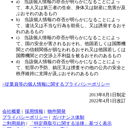
a) 当該個人情報の存否が明らかになることによっ
て、本人又は第三者の生命、身体又は財産に危害が及
ぶおそれのあるもの
b) 当該個人情報の存否が明らかになることによっ
て、違法又は不当な行為を助長し、又は誘発するおそ
れのあるもの
c) 当該個人情報の存否が明らかになることによっ
て、国の安全が害されるおそれ、他国若しくは国際機
関との信頼関係が損なわれるおそれ又は他国若しくは
国際機関との交渉上不利益を被るおそれのあるもの
d) 当該個人情報の存否が明らかになることによっ
て、犯罪の予防、鎮圧又は捜査その他の公共の安全と
秩序維持に支障が及ぶおそれのあるもの
>従業員等の個人情報に関するプライバシーポリシー
2013年8月1日制定
2022年4月1日改訂
会社概要
|
採用情報
|
物件開発
プライバシーポリシー
|
ガバナンス体制
ご利用規約
|
「特定商取引に関する法律」基づく表示