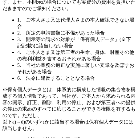
す。また、不開示の場合についても実費分の費用を負担いた
だきますのでご承知ください。
1. ご本人さま又は代理人さまの本人確認できない場
合
2. 所定の申請書類に不備があった場合
3. 開示等の請求の対象が「保有個人データ」(※下
記記載)に該当しない場合
4. ご本人さま又は第三者の生命、身体、財産その他
の権利利益を害するおそれがある場合
5. 当社の業務の適正な実施に著しい支障を及ぼすお
それがある場合
6. 法令に違反することとなる場合
※保有個人データとは、体系的に構成した情報の集合物を構
成する個人情報であって、当社が、ご本人から求められる内
容の開示、訂正、削除、利用の停止、および第三者への提供
の停止の求めのすべてに応じることができる権限を有するも
のです。ただし、
以下a)～d)のいずれかに該当する場合は保有個人データには
該当しません。