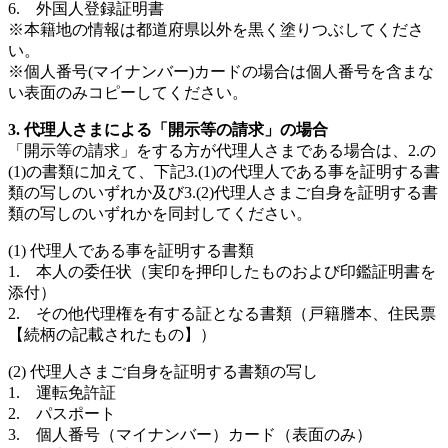
6. 外国人登録証明書
※本籍地の情報は都道府県以外を黒く塗りつぶしてくださ
い。
※個人番号(マイナンバー)カードの場合は個人番号を含まな
い表面のみコピーしてください。
3. 代理人さまによる「開示等の請求」の場合
「開示等の請求」をする方が代理人さまである場合は、2.の
(1)の書類に加えて、下記3.(1)の代理人である事を証明する書
類の写しのいずれか及び3.(2)代理人さまご自身を証明する書
類の写しのいずれかを同封してください。
(1) 代理人である事を証明する書類
1. 本人の委任状（実印を押印したものおよび印鑑証明書を
添付）
2. その他代理権を有する証となる書類（戸籍謄本、住民票
【続柄の記載されたもの】）
(2) 代理人さまご自身を証明する書類の写し
1. 運転免許証
2. パスポート
3. 個人番号（マイナンバー）カード（表面のみ）