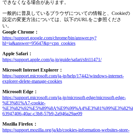
できなくなる場合があります。
一般的に普及しているブラウザについての情報と、Cookieの
設定の変更方法については、以下のURLをご参照くださ
い。
Google Chrome：
https://support.google.com/chrome/bin/answer.py?
hl=ja&answer=95647&p=cpn_cookies
Apple Safari：
https://support.apple.com/ja-jp/guide/safari/sfri11471/
Microsoft Internet Explorer：
https://support.microsoft.com/ja-jp/help/17442/windows-internet-
explorer-delete-manage-cookies
Microsoft Edge：
https://support.microsoft.com/ja-jp/microsoft-edge/microsoft-edge-
%E3%81%A7-cookie-
%E3%82%92%E5%89%8A%E9%99%A4%E3%81%99%E3%82%
63947406-40ac-c3b8-57b9-2a946a29ae09
Mozilla Firefox：
https://support.mozilla.org/ja/kb/cookies-information-websites-store-