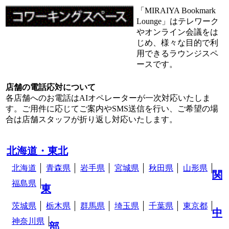
「MIRAIYA Bookmark
Lounge」はテレワーク
やオンライン会議をは
じめ、様々な目的で利
用できるラウンジスペ
ースです。
店舗の電話応対について
各店舗へのお電話はAIオペレーターが一次対応いたしま
す。ご用件に応じてご案内やSMS送信を行い、ご希望の場
合は店舗スタッフが折り返し対応いたします。
北海道・東北
北海道
青森県
岩手県
宮城県
秋田県
山形県
関
福島県
東
茨城県
栃木県
群馬県
埼玉県
千葉県
東京都
中
神奈川県
部