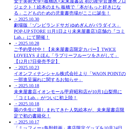
女子美術大学×板橋区×未来屋書店 初の産学官連携プロ
ジェクト！絵本のまち 板橋で「本がもっと好きにな
る」こどものための児童書売場がここに誕生！
・2025.10.30
劇場版「ゾンビランドサガ ゆめぎんがパラダイス」
POP-UP STORE 11月1日より未来屋書店3店舗の『コミ
Lab.』にて開催！
・2025.10.28
ご予約受付中！【未来屋書店限定カバー】TWICE
LOVELYS えほん「ラブリーフルーツをさがして」
【12月17日発売予定】
・2025.10.23
イオンフィナンシャル株式会社より「WAON POINTの
一部進呈漏れに関するお知らせ」
・2025.10.18
未来屋書店イオンモール甲府昭和店が10月1山梨県に
「コミLab.」がついに初上陸！
・2025.10.18
園の先生に親しまれてきた人気絵本が、未来屋書店限
定で初の書籍化！
・2025.10.17
「ミッフィー×鳥獣戯画」書店限定グッズを10月24日