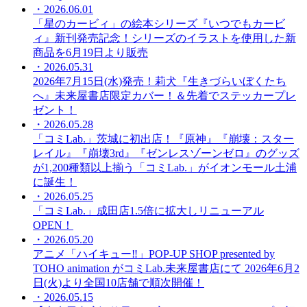
・2026.06.01
「星のカービィ」の絵本シリーズ『いつでもカービ
ィ』新刊発売記念！シリーズのイラストを使用した新
商品を6月19日より販売
・2026.05.31
2026年7月15日(水)発売！莉犬『生きづらいぼくたち
へ』未来屋書店限定カバー！＆先着でステッカープレ
ゼント！
・2026.05.28
「コミLab.」茨城に初出店！『原神』『崩壊：スター
レイル』『崩壊3rd』『ゼンレスゾーンゼロ』のグッズ
が1,200種類以上揃う「コミLab.」がイオンモール土浦
に誕生！
・2026.05.25
「コミLab.」成田店1.5倍に拡大しリニューアル
OPEN！
・2026.05.20
アニメ「ハイキュー‼」POP-UP SHOP presented by
TOHO animation がコミLab.未来屋書店にて 2026年6月2
日(火)より全国10店舗で順次開催！
・2026.05.15