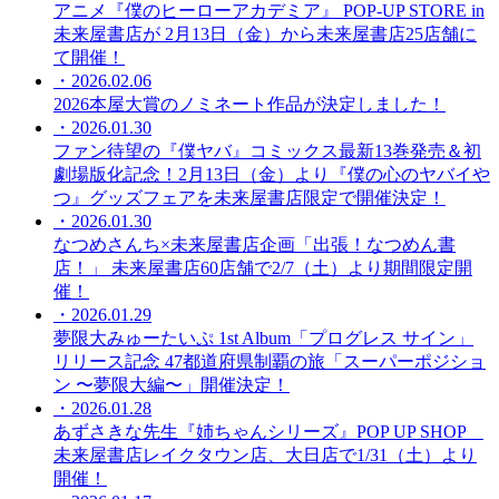
アニメ『僕のヒーローアカデミア』 POP-UP STORE in
未来屋書店が 2月13日（金）から未来屋書店25店舗に
て開催！
・2026.02.06
2026本屋大賞のノミネート作品が決定しました！
・2026.01.30
ファン待望の『僕ヤバ』コミックス最新13巻発売＆初
劇場版化記念！2月13日（金）より『僕の心のヤバイや
つ』グッズフェアを未来屋書店限定で開催決定！
・2026.01.30
なつめさんち×未来屋書店企画「出張！なつめん書
店！」 未来屋書店60店舗で2/7（土）より期間限定開
催！
・2026.01.29
夢限大みゅーたいぷ 1st Album「プログレス サイン」
リリース記念 47都道府県制覇の旅「スーパーポジショ
ン 〜夢限大編〜」開催決定！
・2026.01.28
あずさきな先生『姉ちゃんシリーズ』POP UP SHOP
未来屋書店レイクタウン店、大日店で1/31（土）より
開催！