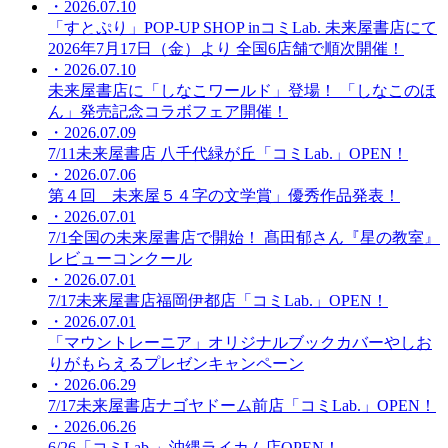
・2026.07.10
「すとぷり」POP-UP SHOP inコミLab. 未来屋書店にて
2026年7月17日（金）より 全国6店舗で順次開催！
・2026.07.10
未来屋書店に「しなこワールド」登場！ 「しなこのほ
ん」発売記念コラボフェア開催！
・2026.07.09
7/11未来屋書店 八千代緑が丘「コミLab.」OPEN！
・2026.07.06
第４回 未来屋５４字の文学賞」優秀作品発表！
・2026.07.01
7/1全国の未来屋書店で開始！ 髙田郁さん『星の教室』
レビューコンクール
・2026.07.01
7/17未来屋書店福岡伊都店「コミLab.」OPEN！
・2026.07.01
「マウントレーニア」オリジナルブックカバーやしお
りがもらえるプレゼンキャンペーン
・2026.06.29
7/17未来屋書店ナゴヤドーム前店「コミLab.」OPEN！
・2026.06.26
6/26「コミLab.」沖縄ライカム店OPEN！