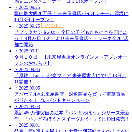
感覚エンタメコーナー」コミLab.オープン！
・2025.09.25
県内最大級20万冊！ 未来屋書店がイオンモール須坂に
10月3日オープン！
・2025.09.25
『ブックサンタ2025』全国の子どもたちに本を届けよ
う！ 9月23日（火）より未来屋書店・アシーネ全202店
舗で開始
・2025.09.11
９月１０日 【未来屋書店オンラインストアプレオー
プンのお知らせ】
・2025.09.05
「原神」LunaⅠ記念フェア 未来屋書店にて9月13日よ
り開催！
・2025.09.05
アパホテル×未来屋書店 対象商品を買って豪華賞品
が当たる！プレゼントキャンペーン
・2025.09.03
累計480万部突破の絵本「パンどろぼう」シリーズ最新
作、『パンどろぼうとスイーツおうじ』9月10日発売！
・2025.09.01
発表！第9回未来屋えほん大賞は阿部結さんの「どろぼ