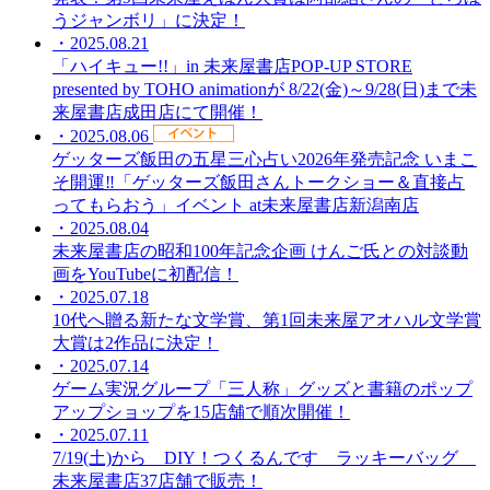
うジャンボリ」に決定！
・2025.08.21
「ハイキュー!!」in 未来屋書店POP-UP STORE
presented by TOHO animationが 8/22(金)～9/28(日)まで未
来屋書店成田店にて開催！
・2025.08.06
ゲッターズ飯田の五星三心占い2026年発売記念 いまこ
そ開運‼「ゲッターズ飯田さんトークショー＆直接占
ってもらおう」イベント at未来屋書店新潟南店
・2025.08.04
未来屋書店の昭和100年記念企画 けんご氏との対談動
画をYouTubeに初配信！
・2025.07.18
10代へ贈る新たな文学賞、第1回未来屋アオハル文学賞
大賞は2作品に決定！
・2025.07.14
ゲーム実況グループ「三人称」グッズと書籍のポップ
アップショップを15店舗で順次開催！
・2025.07.11
7/19(土)から DIY！つくるんです ラッキーバッグ
未来屋書店37店舗で販売！