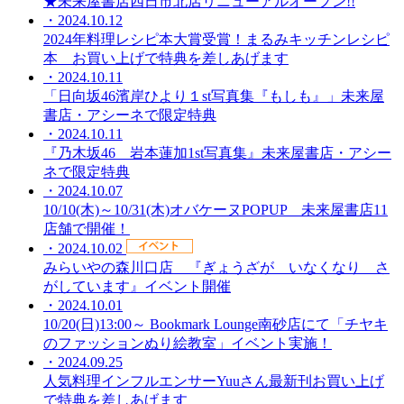
★未来屋書店四日市北店リニューアルオープン!!
・2024.10.12
2024年料理レシピ本大賞受賞！まるみキッチンレシピ
本 お買い上げで特典を差しあげます
・2024.10.11
「日向坂46濱岸ひより１st写真集『もしも』」未来屋
書店・アシーネで限定特典
・2024.10.11
『乃木坂46 岩本蓮加1st写真集』未来屋書店・アシー
ネで限定特典
・2024.10.07
10/10(木)～10/31(木)オバケーヌPOPUP 未来屋書店11
店舗で開催！
・2024.10.02
みらいやの森川口店 『ぎょうざが いなくなり さ
がしています』イベント開催
・2024.10.01
10/20(日)13:00～ Bookmark Lounge南砂店にて「チヤキ
のファッションぬり絵教室」イベント実施！
・2024.09.25
人気料理インフルエンサーYuuさん最新刊お買い上げ
で特典を差しあげます