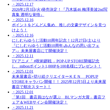
・2025.12.17
2026年2月3日(火)発売決定！『乃木坂46 梅澤美波2nd写
真集 透明な覚悟』
・2025.12.16
ポイントをどんどん集め、推しの文豪デザインを見つ
けよう！
・2025.12.16
にしむらゆうじ活動10周年記念！12月27日(土)より
『にしむらゆうじ活動10周年-みんなの思い出フェ
ア-』未来屋書店にて開催決定！
・2025.12.11
TVアニメ「 #呪術廻戦 」POP-UP STORE開催記念
し、mibonポイント1,000Pを100名様にプレゼント！
・2025.12.01
未来屋書店×切り絵クリエイターＫＥＮ POPUP
STOREキャラバン開催！！ 2025年12月5日より未来屋
書店で順次スタート！
・2025.12.01
「第1回 書店員はなが選ぶ BLマンガ大賞」書店フ
ェア＆WEBサイン会開催決定！
・2025.11.21