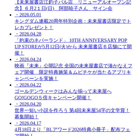
【未来屋書店江釣子パル店 リニューアルオープン記
念】６月2１日(日) 阿部暁子さん サイン会
・2026.05.01
キングダム連載20周年特別企画：未来屋書店限定でト
レカプレゼント！
・2026.04.28
「約束のネバーランド」 10TH ANNIVERSARY POP
UP STOREが5月12日(火)から 未来屋書店６店舗にて開
催！
・2026.04.24
映画『未来』公開記念 全国の未来屋書店で湊かなえフ
ェア開催 限定特典施策＆ムビチケが当たるアプリキ
ャンペーンを実施！
・2026.04.22
ゴールデンウィークはみんな揃って未来屋へ
GO!GOGO５倍キャンペーン開催！
・2026.04.20
世界一短い小説を作ろう 第4回未来屋54字の文学賞！
募集開始！
・2026.04.17
4月18日より「BLアワード2026特典小冊子」配布フェ
ア開始！