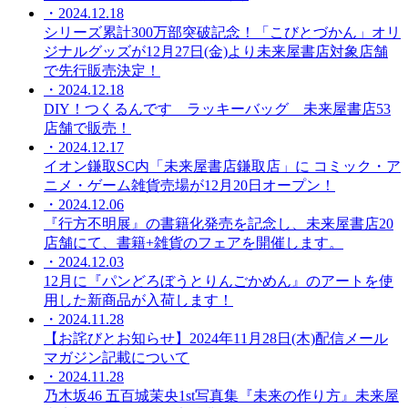
・2024.12.18
シリーズ累計300万部突破記念！「こびとづかん」オリ
ジナルグッズが12月27日(金)より未来屋書店対象店舗
で先行販売決定！
・2024.12.18
DIY！つくるんです ラッキーバッグ 未来屋書店53
店舗で販売！
・2024.12.17
イオン鎌取SC内「未来屋書店鎌取店」に コミック・ア
ニメ・ゲーム雑貨売場が12月20日オープン！
・2024.12.06
『行方不明展』の書籍化発売を記念し、未来屋書店20
店舗にて、書籍+雑貨のフェアを開催します。
・2024.12.03
12月に『パンどろぼうとりんごかめん』のアートを使
用した新商品が入荷します！
・2024.11.28
【お詫びとお知らせ】2024年11月28日(木)配信メール
マガジン記載について
・2024.11.28
乃木坂46 五百城茉央1st写真集『未来の作り方』未来屋