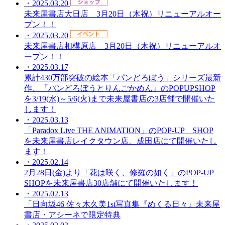
・2025.03.20
未来屋書店大日店 3月20日（木祝）リニューアルオー
プン！！
・2025.03.20
未来屋書店相模原店 3月20日（木祝）リニューアルオ
ープン！！
・2025.03.17
累計430万部突破の絵本「パンどろぼう」シリーズ最新
作、『パンどろぼうとりんごかめん』のPOPUPSHOP
を3/19(水)～5/6(火)まで未来屋書店の3店舗で開催いた
します！
・2025.03.13
「Paradox Live THE ANIMATION」のPOP-UP SHOP
を未来屋書店レイクタウン店、成田店にて開催いたし
ます！
・2025.02.14
2月28日(金)より「花は咲く、修羅の如く」のPOP-UP
SHOPを未来屋書店30店舗にて開催いたします！
・2025.02.13
「日向坂46 佐々木久美1st写真集『めくる日々』未来屋
書店・アシーネで限定特典