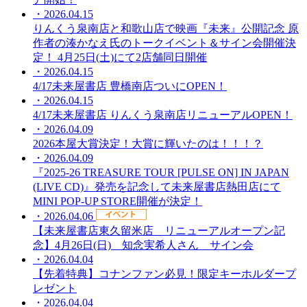
・2026.04.15
りんくう泉南店と和歌山店で映画『未来』公開記念 原
作者の湊かなえ氏のトークイベント＆サイン会開催決
定！ 4月25日(土)にて2店舗同日開催
・2026.04.15
4/17未来屋書店 豊橋南店ついにOPEN！
・2026.04.15
4/17未来屋書店 りんくう泉南店リニューアルOPEN！
・2026.04.09
2026本屋大賞決定！大賞に輝いたのは！！！？
・2026.04.09
『2025-26 TREASURE TOUR [PULSE ON] IN JAPAN
(LIVE CD)』発売を記念して未来屋書店熱田店にて
MINI POP-UP STORE開催が決定！
・2026.04.06
【未来屋書店東久留米店 リニューアルオープン記
念】4月26日(日) 知念実希人さん サイン会
・2026.04.04
【先着特典】コナンファン必見！限定キーホルダープ
レゼント
・2026.04.04