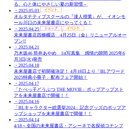
る、心と体にやさしい夏の新習慣－
・2025.05.03
オルタナティブスクールの『達人授業』が、 イオンモ
ール川口の未来屋書店にやってくる！
・2025.04.25
未来屋書店四條畷店 4月25日（金）リニューアルオー
プン!!
・2025.04.21
乃木坂46 筒井あやめ 1st写真集 感情の隙間 2025年6
月3日(火)発売
・2025.04.18
未来屋書店で初開催決定！ 4月18日より「BLアワード
2025特典小冊子」配布フェア開始！
・2025.04.17
「たべっ子どうぶつ THE MOVIE」ポップアップスト
アを未来屋書店で開催！！
・2025.04.16
「BLキャラクター総選挙2024」記念グッズのポップア
ップショップを未来屋書店で開催！！
・2025.04.14
4/18～全国の未来屋書店・アシーネで名探偵コナンフ