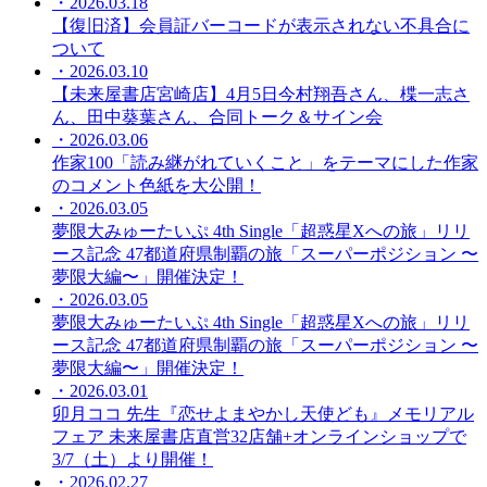
・2026.03.18
【復旧済】会員証バーコードが表示されない不具合に
ついて
・2026.03.10
【未来屋書店宮崎店】4月5日今村翔吾さん、楪一志さ
ん、田中葵葉さん、合同トーク＆サイン会
・2026.03.06
作家100「読み継がれていくこと」をテーマにした作家
のコメント色紙を大公開！
・2026.03.05
夢限大みゅーたいぷ 4th Single「超惑星Xへの旅」リリ
ース記念 47都道府県制覇の旅「スーパーポジション 〜
夢限大編〜」開催決定！
・2026.03.05
夢限大みゅーたいぷ 4th Single「超惑星Xへの旅」リリ
ース記念 47都道府県制覇の旅「スーパーポジション 〜
夢限大編〜」開催決定！
・2026.03.01
卯月ココ 先生『恋せよまやかし天使ども』メモリアル
フェア 未来屋書店直営32店舗+オンラインショップで
3/7（土）より開催！
・2026.02.27