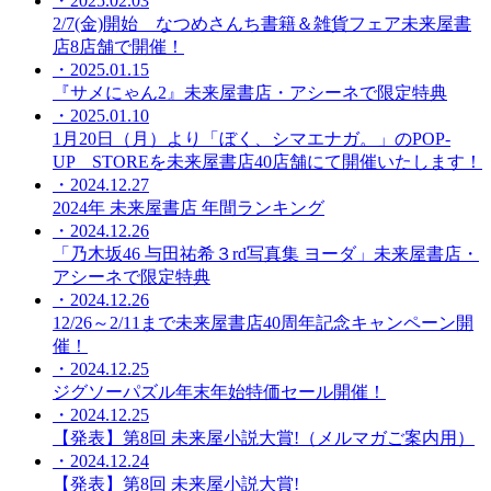
・2025.02.03
2/7(金)開始 なつめさんち書籍＆雑貨フェア未来屋書
店8店舗で開催！
・2025.01.15
『サメにゃん2』未来屋書店・アシーネで限定特典
・2025.01.10
1月20日（月）より「ぼく、シマエナガ。」のPOP-
UP STOREを未来屋書店40店舗にて開催いたします！
・2024.12.27
2024年 未来屋書店 年間ランキング
・2024.12.26
「乃木坂46 与田祐希３rd写真集 ヨーダ」未来屋書店・
アシーネで限定特典
・2024.12.26
12/26～2/11まで未来屋書店40周年記念キャンペーン開
催！
・2024.12.25
ジグソーパズル年末年始特価セール開催！
・2024.12.25
【発表】第8回 未来屋小説大賞!（メルマガご案内用）
・2024.12.24
【発表】第8回 未来屋小説大賞!