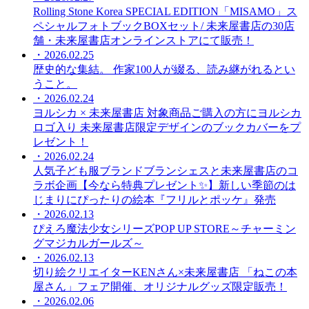
Rolling Stone Korea SPECIAL EDITION「MISAMO」ス
ペシャルフォトブックBOXセット/ 未来屋書店の30店
舗・未来屋書店オンラインストアにて販売！
・2026.02.25
歴史的な集結。 作家100人が綴る、読み継がれるとい
うこと。
・2026.02.24
ヨルシカ × 未来屋書店 対象商品ご購入の方にヨルシカ
ロゴ入り 未来屋書店限定デザインのブックカバーをプ
レゼント！
・2026.02.24
人気子ども服ブランドブランシェスと未来屋書店のコ
ラボ企画【今なら特典プレゼント✨】新しい季節のは
じまりにぴったりの絵本『フリルとポッケ』発売
・2026.02.13
ぴえろ魔法少女シリーズPOP UP STORE～チャーミン
グマジカルガールズ～
・2026.02.13
切り絵クリエイターKENさん×未来屋書店 「ねこの本
屋さん」フェア開催、オリジナルグッズ限定販売！
・2026.02.06