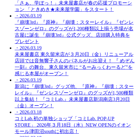
「さぁ、学ぼっ！」未来屋書店が春の応援プロモーシ
ョン 「ときめき★未来屋学園」をスタート！
・2026.03.19
『崩壊3rd』『原神』『崩壊：スターレイル』『ゼンレ
スゾーンゼロ』のグッズが1,200種類以上揃う売場が名
古屋に誕生 『崩壊3rd』公式グッズ、店頭購入特典を
プレゼント
・2026.03.19
未来屋書店 東久留米店が３月20日（金）リニューアル
店頭では音無響子さんのパネルがお出迎え！ 『 めぞん
一刻』の舞台、東久留米市に “るーみっくわーるど”を
感じる本屋がオープン！
・2026.03.19
新潟に『崩壊3rd』グッズ他、『原神』『崩壊：スター
レイル』『ゼンレスゾーンゼロ』のグッズが1,500種類
以上集結！ 『コミLab.』未来屋書店新潟南店3月20日
（金）オープン！
・2026.03.18
コミLab.初の単独ショップ「コミLab. POP-UP
STORE」 2026年３月18日（水）NEW OPENのイオン
モール津田沼southに初出店！