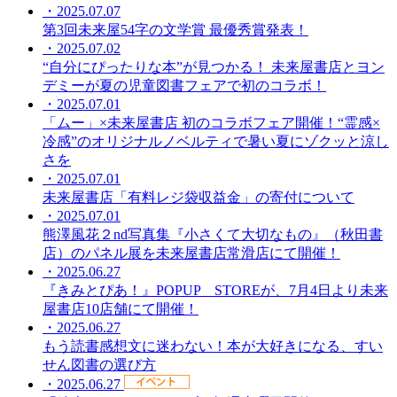
・2025.07.07
第3回未来屋54字の文学賞 最優秀賞発表！
・2025.07.02
“自分にぴったりな本”が見つかる！ 未来屋書店とヨン
デミーが夏の児童図書フェアで初のコラボ！
・2025.07.01
「ムー」×未来屋書店 初のコラボフェア開催！“霊感×
冷感”のオリジナルノベルティで暑い夏にゾクッと涼し
さを
・2025.07.01
未来屋書店「有料レジ袋収益金」の寄付について
・2025.07.01
熊澤風花２nd写真集『小さくて大切なもの』（秋田書
店）のパネル展を未来屋書店常滑店にて開催！
・2025.06.27
『きみとぴあ！』POPUP STOREが、7月4日より未来
屋書店10店舗にて開催！
・2025.06.27
もう読書感想文に迷わない！本が大好きになる、すい
せん図書の選び方
・2025.06.27