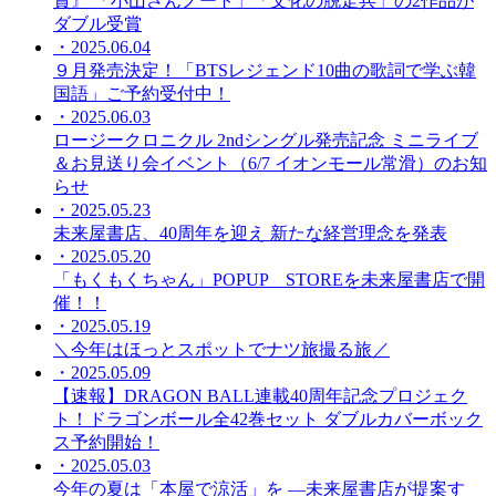
賞』 「小山さんノート」「文化の脱走兵」の2作品が
ダブル受賞
・2025.06.04
９月発売決定！「BTSレジェンド10曲の歌詞で学ぶ韓
国語」ご予約受付中！
・2025.06.03
ロージークロニクル 2ndシングル発売記念 ミニライブ
＆お見送り会イベント（6/7 イオンモール常滑）のお知
らせ
・2025.05.23
未来屋書店、40周年を迎え 新たな経営理念を発表
・2025.05.20
「もくもくちゃん」POPUP STOREを未来屋書店で開
催！！
・2025.05.19
＼今年はほっとスポットでナツ旅撮る旅／
・2025.05.09
【速報】DRAGON BALL連載40周年記念プロジェク
ト！ドラゴンボール全42巻セット ダブルカバーボック
ス予約開始！
・2025.05.03
今年の夏は「本屋で涼活」を ―未来屋書店が提案す