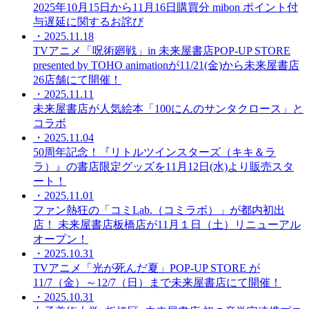
2025年10月15日から11月16日購買分 mibon ポイント付
与遅延に関するお詫び
・2025.11.18
TVアニメ「呪術廻戦」in 未来屋書店POP-UP STORE
presented by TOHO animationが11/21(金)から未来屋書店
26店舗にて開催！
・2025.11.11
未来屋書店が人気絵本「100にんのサンタクロース」と
コラボ
・2025.11.04
50周年記念！『リトルツインスターズ（キキ＆ラ
ラ）』の書店限定グッズを11月12日(水)より販売スタ
ート！
・2025.11.01
ファン熱狂の「コミLab.（コミラボ）」が都内初出
店！ 未来屋書店板橋店が11月１日（土）リニューアル
オープン！
・2025.10.31
TVアニメ「光が死んだ夏」POP-UP STORE が
11/7（金）～12/7（日）まで未来屋書店にて開催！
・2025.10.31