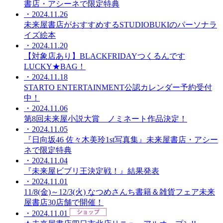
書店・アシーネで限定特典
・2024.11.26
未来屋書店がおすすめするSTUDIOBUKIのパーソナラ
イズ絵本
・2024.11.20
【対象店あり】BLACKFRIDAYつくるんです
LUCKY★BAG！
・2024.11.18
STARTO ENTERTAINMENT公認カレンダー予約受付
中！
・2024.11.06
第8回未来屋小説大賞 ノミネート作品決定！
・2024.11.05
『日向坂46 佐々木美玲1st写真集』未来屋書店・アシー
ネで限定特典
・2024.11.04
『未来屋ビブリ王決定戦！』結果発表
・2024.11.01
11/8(金)～12/3(火) なつめさんち書籍＆雑貨フェア未来
屋書店30店舗で開催！
・2024.11.01