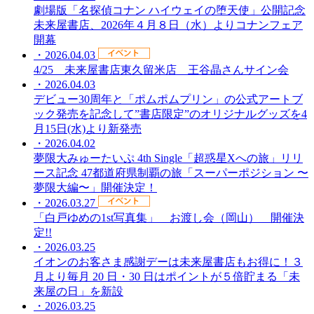
劇場版「名探偵コナン ハイウェイの堕天使」公開記念
未来屋書店、2026年４月８日（水）よりコナンフェア
開幕
・2026.04.03
4/25 未来屋書店東久留米店 王谷晶さんサイン会
・2026.04.03
デビュー30周年と「ポムポムプリン」の公式アートブ
ック発売を記念して”書店限定”のオリジナルグッズを4
月15日(水)より新発売
・2026.04.02
夢限大みゅーたいぷ 4th Single「超惑星Xへの旅」リリ
ース記念 47都道府県制覇の旅「スーパーポジション 〜
夢限大編〜」開催決定！
・2026.03.27
「白戸ゆめの1st写真集」 お渡し会（岡山） 開催決
定!!
・2026.03.25
イオンのお客さま感謝デーは未来屋書店もお得に！３
月より毎月 20 日・30 日はポイントが５倍貯まる「未
来屋の日」を新設
・2026.03.25