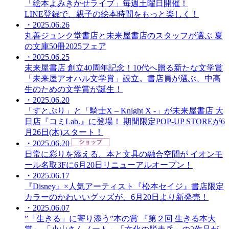
「絵本よみきかせライブ」毎週土曜日開催！
LINE登録で、親子の絵本時間をもっと楽しく！
・2025.06.26
丸善ジュンク堂書店と未来屋書店のスタッフが選ぶ 夏
の文庫50冊2025フェア
・2025.06.25
未来屋書店 創立40周年記念！10代へ贈る新たな文学賞
「未来屋アオハル文学賞」設立。書店員が選ぶ、中高
生のための文学賞が誕生！
・2025.06.20
「すとぷり」と「騎士X – Knight X -」が未来屋書店 大
日店『コミLab.』に登場！ 期間限定POP-UP STOREが6
月26日(木)スタート！
・2025.06.20
日常に彩りを添える、本と文具の融合空間が イオンモ
ール名取3Fに6月20日リニューアルオープン！
・2025.06.17
『Disney』×人気アーティスト『松本セイジ』書店限定
カラーのかわいいグッズが、6月20日より新発売！
・2025.06.07
”「生きる」に寄り添う”本の賞 『第２回 生きる本大