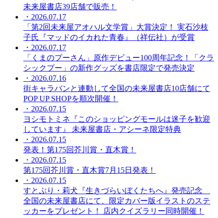
未来屋書店39店舗で販売！
・2026.07.17
「第2回未来屋アオハル文学賞」大賞決定！ 実石沙枝
子氏『マッドのイカれた青春』（祥伝社）が受賞
・2026.07.17
「くまのプーさん」原作デビュー100周年記念！「クラ
シックプー」の新作グッズを書店限定で発売決定
・2026.07.16
街キャラバンと連動して全国の未来屋書店10店舗にて
POP UP SHOPを順次開催！
・2026.07.15
ヨシモトミネ『このショッピングモールは迷子を歓迎
しています』 未来屋書店・アシーネ限定特典
・2026.07.15
発表！第175回芥川賞・直木賞！
・2026.07.15
第175回芥川賞・直木賞7月15日発表！
・2026.07.15
すとぷり・莉犬『生きづらいぼくたちへ』発売記念
全国の未来屋書店にて、限定カバー版イラストのステ
ッカーをプレゼント！ 店内クイズラリー同時開催！