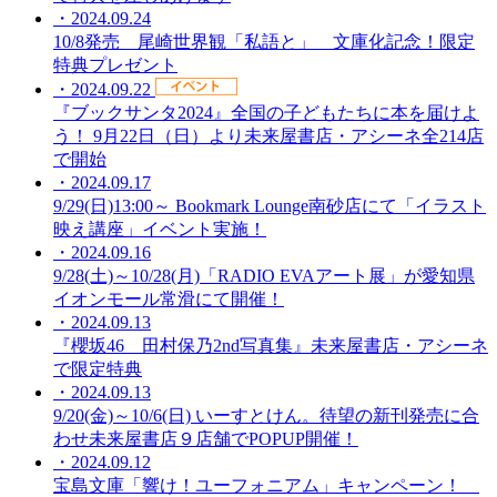
・2024.09.24
10/8発売 尾崎世界観「私語と」 文庫化記念！限定
特典プレゼント
・2024.09.22
『ブックサンタ2024』全国の子どもたちに本を届けよ
う！ 9月22日（日）より未来屋書店・アシーネ全214店
で開始
・2024.09.17
9/29(日)13:00～ Bookmark Lounge南砂店にて「イラスト
映え講座」イベント実施！
・2024.09.16
9/28(土)～10/28(月)「RADIO EVAアート展」が愛知県
イオンモール常滑にて開催！
・2024.09.13
『櫻坂46 田村保乃2nd写真集』未来屋書店・アシーネ
で限定特典
・2024.09.13
9/20(金)～10/6(日) いーすとけん。待望の新刊発売に合
わせ未来屋書店９店舗でPOPUP開催！
・2024.09.12
宝島文庫「響け！ユーフォニアム」キャンペーン！