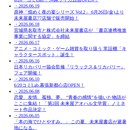
・2026.06.19
原神「煌めく夜の宴シリーズ Vol.2」 6月26日(金)より
未来屋書店77店舗で販売開始！
・2026.06.18
宮城県名取市と株式会社未来屋書店が 「書店連携推進
事業に関する協定」を締結
・2026.06.17
アニメ・コミック・ゲーム雑貨を取り扱う 常設棚「キ
ャラクタースポット」誕生！
・2026.06.16
日本リカバリー協会監修『リラックス＆リカバリー』
フェア開催！
・2026.06.10
6/20コミLab.幕張新都心店OPEN！
・2026.06.08
恋愛、友情、孤独、夢。 “青春の感情”を描いた物語が
ここに集結！ 「第2回 未来屋アオハル文学賞」ノミネ
ート作品決定！
・2026.06.05
「本の海でひとやすみ。」 この夏、未来屋書店が避暑
地になる。