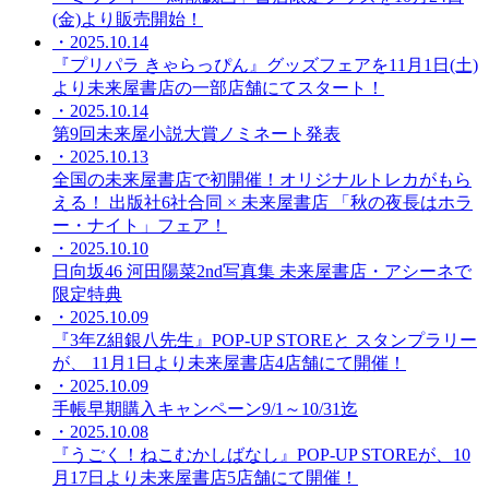
(金)より販売開始！
・2025.10.14
『プリパラ きゃらっぴん』グッズフェアを11月1日(土)
より未来屋書店の一部店舗にてスタート！
・2025.10.14
第9回未来屋小説大賞ノミネート発表
・2025.10.13
全国の未来屋書店で初開催！オリジナルトレカがもら
える！ 出版社6社合同 × 未来屋書店 「秋の夜長はホラ
ー・ナイト」フェア！
・2025.10.10
日向坂46 河田陽菜2nd写真集 未来屋書店・アシーネで
限定特典
・2025.10.09
『3年Z組銀八先生』POP-UP STOREと スタンプラリー
が、 11月1日より未来屋書店4店舗にて開催！
・2025.10.09
手帳早期購入キャンペーン9/1～10/31迄
・2025.10.08
『うごく！ねこむかしばなし』POP-UP STOREが、10
月17日より未来屋書店5店舗にて開催！