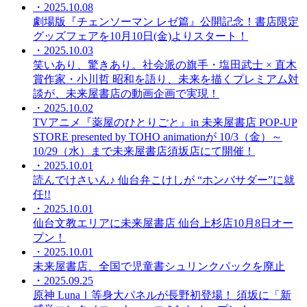
・2025.10.08
劇場版『チェンソーマン レゼ篇』公開記念！書店限定
グッズフェアを10月10日(金)よりスタート！
・2025.10.03
笑いあり、驚きあり。社会派の旗手・塩田武士 × 直木
賞作家・小川哲 昭和を語り、未来を描くプレミアム対
談が、未来屋書店の動画企画で実現！
・2025.10.02
TVアニメ『薬屋のひとりごと』in 未来屋書店 POP-UP
STORE presented by TOHO animationが 10/3（金）～
10/29（水）まで未来屋書店須坂店にて開催！
・2025.10.01
読んでけさいん♪ 仙台弁こけしが “ホンバサダー”に就
任!!
・2025.10.01
仙台文教エリアに未来屋書店 仙台上杉店10月8日オー
プン！
・2025.10.01
未来屋書店、全国で児童書シュリンクパックを廃止
・2025.09.25
原神 LunaⅠ等身大パネルが長野初登場！ 須坂に「新