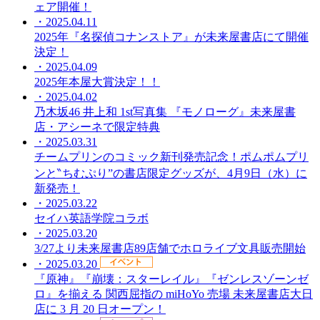
ェア開催！
・2025.04.11
2025年『名探偵コナンストア』が未来屋書店にて開催
決定！
・2025.04.09
2025年本屋大賞決定！！
・2025.04.02
乃木坂46 井上和 1st写真集 『モノローグ』未来屋書
店・アシーネで限定特典
・2025.03.31
チームプリンのコミック新刊発売記念！ポムポムプリ
ンと‶ちむぷり”の書店限定グッズが、4月9日（水）に
新発売！
・2025.03.22
セイハ英語学院コラボ
・2025.03.20
3/27より未来屋書店89店舗でホロライブ文具販売開始
・2025.03.20
『原神』『崩壊：スターレイル』『ゼンレスゾーンゼ
ロ』を揃える 関西屈指の miHoYo 売場 未来屋書店大日
店に 3 月 20 日オープン！