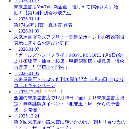
・2026.01.17
未来屋書店YouTube新企画「推しえて作家さん」始
動！【第1回】浅倉秋成先生
・2026.01.14
第174回芥川賞・直木賞 発表
・2026.01.09
未来屋書店公式アプリ：一部進呈ポイントの有効期限
表示に関するお詫びと訂正
・2026.01.07
「ガールズバンドクライ」POP-UP STORE 1月9日(金)
より須坂店・仙台上杉店・甲府昭和店・板橋店・浜松
市野店・与野店にて開催！
・2026.01.05
未来屋書店 × りぼん創刊70周年記念 12月26日(金)より
コラボキャンペーン
・2025.12.25
全国の未来屋書店で12月26日（金）より未来屋書店限
定・無料謎解きイベント『犯罪王「Ｍ」からの予告
状』を開催！
・2025.12.24
第９回未来屋小説大賞に輝いたのは、 朝井リョウ氏の
『イン・ザ・メガチャーチ』