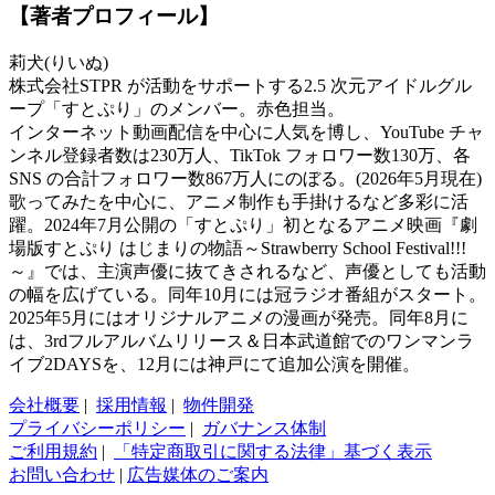
【著者プロフィール】
莉犬(りいぬ)
株式会社STPR が活動をサポートする2.5 次元アイドルグル
ープ「すとぷり」のメンバー。赤色担当。
インターネット動画配信を中心に人気を博し、YouTube チャ
ンネル登録者数は230万人、TikTok フォロワー数130万、各
SNS の合計フォロワー数867万人にのぼる。(2026年5月現在)
歌ってみたを中心に、アニメ制作も手掛けるなど多彩に活
躍。2024年7月公開の「すとぷり」初となるアニメ映画『劇
場版すとぷり はじまりの物語～Strawberry School Festival!!!
～』では、主演声優に抜てきされるなど、声優としても活動
の幅を広げている。同年10月には冠ラジオ番組がスタート。
2025年5月にはオリジナルアニメの漫画が発売。同年8月に
は、3rdフルアルバムリリース＆日本武道館でのワンマンラ
イブ2DAYSを、12月には神戸にて追加公演を開催。
会社概要
|
採用情報
|
物件開発
プライバシーポリシー
|
ガバナンス体制
ご利用規約
|
「特定商取引に関する法律」基づく表示
お問い合わせ
|
広告媒体のご案内