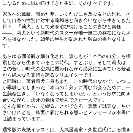
になるために戦い続けてきた生涯、そのすべてです。
家族への葛藤、諦めた夢、いくたびにも及ぶ友との別れ、そ
して自身の性別に対する違和感と向き合いながら生きてきた
日々、「莉犬」として光を浴び続けることの喜びと責任
――。莉犬という新時代のスターが唯一無二の存在にならざ
るを得なかった、28年の半生が記された独白の書となりま
す。
あらゆる価値観が細分化され、誰しもが「本当の自分」を模
索しながら生きているこの時代。すとぷり、そして莉犬は、
この苦しい時代の空気に覆われながら必死に生きている若者
から絶大なる支持を誇るクリエイターです。
と同時に、著者莉犬自身もまた、この時代のなかで、いつし
か乖離してしまった「本当の自分」に再び出会うために、一
生懸命生き、「いなくなってしまいたい」という欲求に向き
合いながら、決死の覚悟で歩んできた一人です。
そんな彼だからこそ綴ることができる、真摯で誠実な、ちい
さいけれども、確実に届けられる思いとメッセージが本書に
は詰まっています。
通常版の表紙イラストは、人気漫画家・久世岳氏による描き