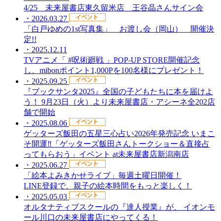
4/25 未来屋書店東久留米店 王谷晶さんサイン会
・2026.03.27
「白戸ゆめの1st写真集」 お渡し会（岡山） 開催決
定!!
・2025.12.11
TVアニメ「 #呪術廻戦 」POP-UP STORE開催記念
し、mibonポイント1,000Pを100名様にプレゼント！
・2025.09.25
『ブックサンタ2025』全国の子どもたちに本を届けよ
う！ 9月23日（火）より未来屋書店・アシーネ全202店
舗で開始
・2025.08.06
ゲッターズ飯田の五星三心占い2026年発売記念 いまこ
そ開運‼「ゲッターズ飯田さんトークショー＆直接占
ってもらおう」イベント at未来屋書店新潟南店
・2025.06.27
「絵本よみきかせライブ」毎週土曜日開催！
LINE登録で、親子の絵本時間をもっと楽しく！
・2025.05.03
オルタナティブスクールの『達人授業』が、 イオンモ
ール川口の未来屋書店にやってくる！