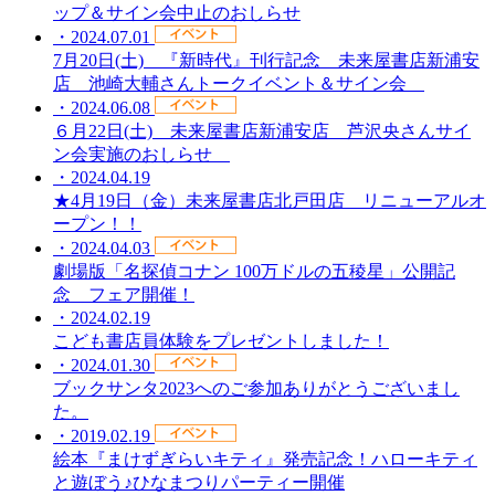
ップ＆サイン会中止のおしらせ
・2024.07.01
7月20日(土) 『新時代』刊行記念 未来屋書店新浦安
店 池崎大輔さんトークイベント＆サイン会
・2024.06.08
６月22日(土) 未来屋書店新浦安店 芦沢央さんサイ
ン会実施のおしらせ
・2024.04.19
★4月19日（金）未来屋書店北戸田店 リニューアルオ
ープン！！
・2024.04.03
劇場版「名探偵コナン 100万ドルの五稜星」公開記
念 フェア開催！
・2024.02.19
こども書店員体験をプレゼントしました！
・2024.01.30
ブックサンタ2023へのご参加ありがとうございまし
た。
・2019.02.19
絵本『まけずぎらいキティ』発売記念！ハローキティ
と遊ぼう♪ひなまつりパーティー開催