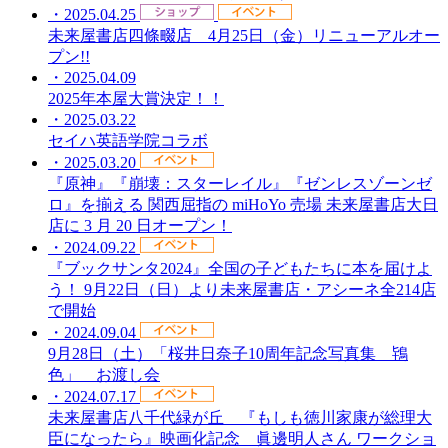
・2025.04.25
未来屋書店四條畷店 4月25日（金）リニューアルオー
プン!!
・2025.04.09
2025年本屋大賞決定！！
・2025.03.22
セイハ英語学院コラボ
・2025.03.20
『原神』『崩壊：スターレイル』『ゼンレスゾーンゼ
ロ』を揃える 関西屈指の miHoYo 売場 未来屋書店大日
店に 3 月 20 日オープン！
・2024.09.22
『ブックサンタ2024』全国の子どもたちに本を届けよ
う！ 9月22日（日）より未来屋書店・アシーネ全214店
で開始
・2024.09.04
9月28日（土）「桜井日奈子10周年記念写真集 鴇
色」 お渡し会
・2024.07.17
未来屋書店八千代緑が丘 『もしも徳川家康が総理大
臣になったら』映画化記念 眞邊明人さん ワークショ