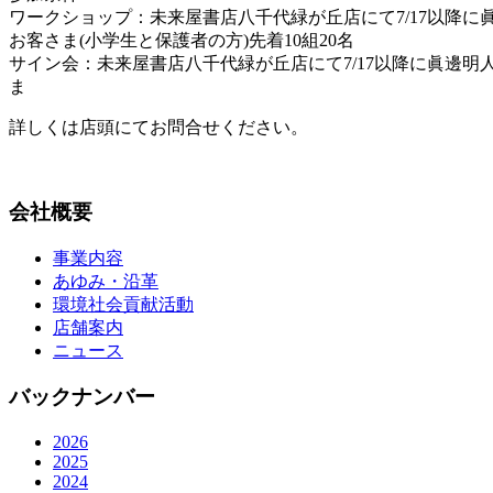
ワークショップ：未来屋書店八千代緑が丘店にて7/17以降
お客さま(小学生と保護者の方)先着10組20名
サイン会：未来屋書店八千代緑が丘店にて7/17以降に眞邊
ま
詳しくは店頭にてお問合せください。
会社概要
事業内容
あゆみ・沿革
環境社会貢献活動
店舗案内
ニュース
バックナンバー
2026
2025
2024