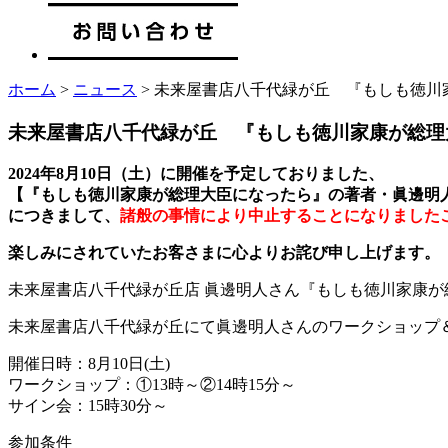
ホーム
>
ニュース
> 未来屋書店八千代緑が丘 『もしも徳
未来屋書店八千代緑が丘 『もしも徳川家康が総理
2024
年
8
月
10
日（土）に開催を予定しておりました、
【『もしも徳川家康が総理大臣になったら』の著者・眞邊明
につきまして、
諸般の事情により中止することになりました
楽しみにされていたお客さまに心よりお詫び申し上げます。
未来屋書店八千代緑が丘店 眞邊明人さん『もしも徳川家康
未来屋書店八千代緑が丘にて眞邊明人さんのワークショップ
開催日時：8月10日(土)
ワークショップ：①13時～②14時15分～
サイン会：15時30分～
参加条件