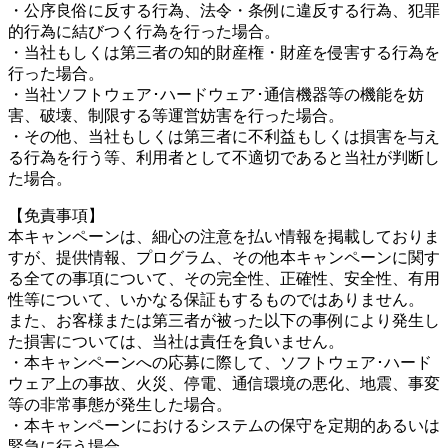
・公序良俗に反する行為、法令・条例に違反する行為、犯罪
的行為に結びつく行為を行った場合。
・当社もしくは第三者の知的財産権・財産を侵害する行為を
行った場合。
・当社ソフトウェア･ハードウェア･通信機器等の機能を妨
害、破壊、制限する等運営妨害を行った場合。
・その他、当社もしくは第三者に不利益もしくは損害を与え
る行為を行う等、利用者として不適切であると当社が判断し
た場合。
【免責事項】
本キャンペーンは、細心の注意を払い情報を掲載しておりま
すが、提供情報、プログラム、その他本キャンペーンに関す
る全ての事項について、その完全性、正確性、安全性、有用
性等について、いかなる保証もするものではありません。
また、お客様または第三者が被った以下の事例により発生し
た損害については、当社は責任を負いません。
・本キャンペーンへの応募に際して、ソフトウェア･ハード
ウェア上の事故、火災、停電、通信環境の悪化、地震、事変
等の非常事態が発生した場合。
・本キャンペーンにおけるシステムの保守を定期的あるいは
緊急に行う場合。