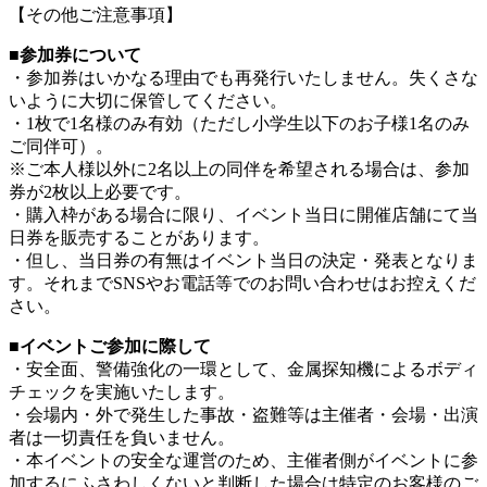
【その他ご注意事項】
■参加券について
・参加券はいかなる理由でも再発行いたしません。失くさな
いように大切に保管してください。
・1枚で1名様のみ有効（ただし小学生以下のお子様1名のみ
ご同伴可）。
※ご本人様以外に2名以上の同伴を希望される場合は、参加
券が2枚以上必要です。
・購入枠がある場合に限り、イベント当日に開催店舗にて当
日券を販売することがあります。
・但し、当日券の有無はイベント当日の決定・発表となりま
す。それまでSNSやお電話等でのお問い合わせはお控えくだ
さい。
■イベントご参加に際して
・安全面、警備強化の一環として、金属探知機によるボディ
チェックを実施いたします。
・会場内・外で発生した事故・盗難等は主催者・会場・出演
者は一切責任を負いません。
・本イベントの安全な運営のため、主催者側がイベントに参
加するにふさわしくないと判断した場合は特定のお客様のご