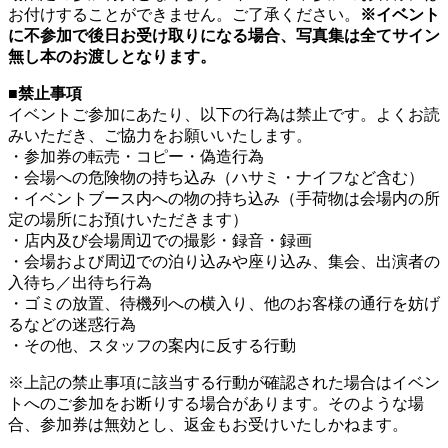
お付けすることができません。ご了承ください。
※イベント
に不参加で後日お受け取りになる場合、写真集は全てサイン
無し本のお渡しとなります。
■禁止事項
イベントご参加にあたり、以下の行為は禁止です。よくお読
みいただき、ご協力をお願いいたします。
・参加券の転売・コピー・偽造行為
・会場への危険物の持ち込み（ハサミ・ナイフなど含む）
・イベントブース内への物の持ち込み（手荷物は会場内の所
定の場所にお預けいただきます）
・店内及び会場周辺での撮影・録音・録画
・会場および周辺での泊り込みや座り込み、集会、出演者の
入待ち／出待ち行為
・ゴミの放置、待機列への横入り、他のお客様の通行を妨げ
るなどの迷惑行為
・その他、スタッフの案内に反する行動
※上記の禁止事項に該当する行動が確認された場合はイベン
トへのご参加をお断りする場合があります。そのような場
合、参加券は無効とし、返金もお受けいたしかねます。