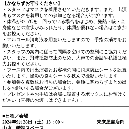
【かならずお守りください】
・スタッフはマスクを着用させていただきます。また、出演
者もマスクを着用しての参加となる場合がございます。
・体温が37.5℃を上回っている場合をはじめ、発熱・咳・全
身痛などの症状がみられたり、体調が優れない場合はご参加
をお控えください。
・アルコール消毒液を用意いたしますので、手指の消毒をお
願いいたします。
・スタッフの案内に従って間隔を空けての整列にご協力くだ
さい。また、飛沫拡散防止のため、大声での会話や私語は極
力お控えください。
・ブース内では出演者とお客様の間に飛沫防止シートを設置
いたします。撮影の際もシートを挟んで撮影いたします。
・参加券を複数枚お持ちの場合は、券種に関わらずまとめ出
しをお願いする場合がございます。
・プレゼントやお手紙は会場に設置するボックスにお預けく
ださい（直接のお渡しはできません）。
―――――――――――――――――――――――――――
■日程／会場
2024
年9月28日（土）13：00～ 未来屋書店岡
山店 特設スペース