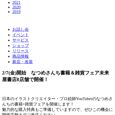
2021
2020
2019
お話し会
イベント
サービス
ショップ
リリース
商品情報
新店・改装
2/7(金)開始 なつめさんち書籍＆雑貨フェア未来
屋書店8店舗で開催！
日本のイラストクリエイター・プロ絵師YouTuberのなつめさ
んちの書籍×雑貨フェアを開催します！
魅力的な購入特典もご準備していますので、ぜひこの機会に
開催店舗までご来店ください。