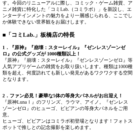
す。今回のリニューアルに際し、コミック・ゲーム雑貨、ア
ニメ雑貨に特化した「コミLab.（コミラボ）」を新設し、エ
ンターテインメントの魅力をより一層感じられる、ここでし
か体験できない世界観をお届けします。
■「コミLab.」板橋店の特長
1．『原神』『崩壊：スターレイル』『ゼンレスゾーンゼ
ロ』の公式グッズが 1000種類以上！
『原神』『崩壊：スターレイル』『ゼンレスゾーンゼロ』等
人気アプリゲームの雑貨をお取り扱いします。種類は1000種
類を超え、何度訪れても新しい発見があるワクワクする空間
となります。
2．ファン必見！豪華な5体の等身大パネルがお出迎え！
『原神LunaⅠ』のフリンズ、ラウマ、アイノ。『ゼンレス
ゾーンゼロ』のヒューゴ、ビビアンの等身大パネルをご用
意。
ヒューゴ、ビビアンはコミラボ初登場となります！フォトス
ポットで推しとの記念撮影を楽しめます。