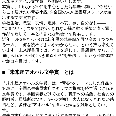
未来屋アオハル文学賞」を開催いたします。
本賞は、10代から20代を中心とした若年層へ向け、“今だか
らこそ届けたい青春小説”を全国の未来屋書店スタッフが選
出する文学賞です。
学校生活、恋愛、友情、進路、不安、夢、自分探し――。
“青春”という言葉では括りきれない揺れ動く感情に寄り添う
作品を通して、本との新たな出会いを提案します。
近年、SNSをきっかけに若年層の読書熱が再び高まりつつあ
る一方、「何を読めばよいかわからない」という声も増えて
います。未来屋書店では、本賞を通じて、書店員だからこそ
届けられる“今読むべき青春小説”を発信し、新たな読書体験
の創出を目指します。
■「未来屋アオハル文学賞」とは
「未来屋アオハル文学賞」は、“青春”をテーマにした作品を
対象に、全国の未来屋書店スタッフの推薦を経て選出される
文学賞です。学園青春だけでなく、将来への葛藤、社会との
距離感、居場所のなさ、夢への挑戦、大人になりきれない感
情など、多様な“アオハル”を描いた作品を対象としていま
す。
未来屋書店が日々お客さまと接する中で感じる、「今の若い