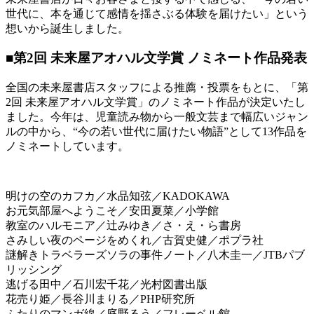
世代に、本を通じて感情を揺さぶる体験を届けたい」という
想いから誕生しました。
■第2回 未来屋アオハル文学賞 ノミネート作品発表
全国の未来屋書店スタッフによる推薦・投票をもとに、「第
2回 未来屋アオハル文学賞」のノミネート作品が決定いたし
ました。今年は、児童読み物から一般文芸まで幅広いジャン
ルの中から、“今の若い世代に届けたい物語”として13作品を
ノミネートしています。
明けの空のカフカ／水品知弦／KADOKAWA
お元気部屋へようこそ／安田夏菜／小学館
教室のハルモニア／辻みゆき／さ・え・ら書房
さみしい夜のページをめくれ／古賀史健／ポプラ社
謎解きトラベラーズソラの事件ノート／八木圭一／JTBパブ
リッシング
逃げる田中／石川宏千花／光村図書出版
花売り姫／長谷川まりる／PHP研究所
ふたりのマンガ線／庭野るう／フレーベル館