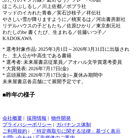
ほころぶしるし／川上佐都／ポプラ社
マッドのイカれた青春／実石沙枝子／祥伝社
やさしい雪が降りますように／桃実るは／河出書房新社
リデルハウスの子どもたち／佐原ひかり／東京創元社
わたしのbe 書くたび、生まれる／佐藤いつ子／
KADOKAWA
* 選考対象作品: 2025年3月1日～2026年3月31日に出版され
た、主人公が中高生である書籍
* 選考者: 未来屋書店従業員／アオハル文学賞選考委員
* 大賞発表: 2026年7月17日(金)
* 店頭展開: 2026年7月17日(金)～夏休み期間中
未来屋書店各店舗にて展開予定です。
■昨年の様子
会社概要
|
採用情報
|
物件開発
プライバシーポリシー
|
ガバナンス体制
ご利用規約
|
「特定商取引に関する法律」基づく表示
お問い合わせ
|
広告媒体のご案内