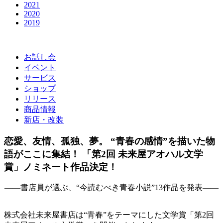
2021
2020
2019
お話し会
イベント
サービス
ショップ
リリース
商品情報
新店・改装
恋愛、友情、孤独、夢。 “青春の感情”を描いた物
語がここに集結！ 「第2回 未来屋アオハル文学
賞」ノミネート作品決定！
――書店員が選ぶ、“今読むべき青春小説”13作品を発表――
株式会社未来屋書店は“青春”をテーマにした文学賞「第2回