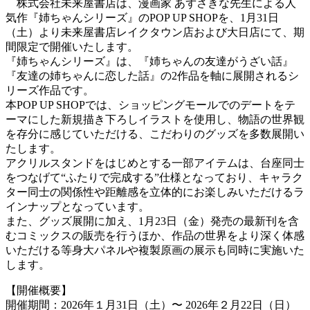
株式会社未来屋書店は、漫画家 あずさきな先生による人
気作『姉ちゃんシリーズ』のPOP UP SHOPを、1月31日
（土）より未来屋書店レイクタウン店および大日店にて、期
間限定で開催いたします。
『姉ちゃんシリーズ』は、『姉ちゃんの友達がうざい話』
『友達の姉ちゃんに恋した話』の2作品を軸に展開されるシ
リーズ作品です。
本POP UP SHOPでは、ショッピングモールでのデートをテ
ーマにした新規描き下ろしイラストを使用し、物語の世界観
を存分に感じていただける、こだわりのグッズを多数展開い
たします。
アクリルスタンドをはじめとする一部アイテムは、台座同士
をつなげて“ふたりで完成する”仕様となっており、キャラク
ター同士の関係性や距離感を立体的にお楽しみいただけるラ
インナップとなっています。
また、グッズ展開に加え、1月23日（金）発売の最新刊を含
むコミックスの販売を行うほか、作品の世界をより深く体感
いただける等身大パネルや複製原画の展示も同時に実施いた
します。
【開催概要】
開催期間：2026年１月31日（土）〜 2026年２月22日（日）