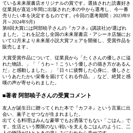
ている未来屋書店オリジナルの賞です。選抜された読書好き
従業員が直近1年間に出版された本の中から選考し、今一番
売りたい本を決定するものです。(今回の選考期間：2023年9
月～2024年9月)
第8回大賞には阿部暁子さんの『カフネ』(講談社)が選ばれ
ました。これを記念し全国の未来屋書店・アシーネ店舗にお
いて12月末より未来屋小説大賞フェアを開催し、受賞作品を
販売します。
大賞受賞作品について、従業員から「たくさんの優しさに溢
れた物語。」「「うわ～！こういう優しさの描き方があるん
だ」と感動しました。」「日々に疲弊した心身に、優しさと
いうあたたかい栄養を届けてくれる作品。」など、絶賛と感
嘆の声が寄せられました。
■著者 阿部暁子さんの受賞コメント
友人が誕生日に贈ってくれた本で『カフネ』という言葉に出
会い、薫子とせつなが生まれました。
出てくる料理はみんな豪華でもお洒落でもない「ごはん」で
す。生活という際限のない戦いを支えるごはんのように、二
人の物語がひとときの楽しみになれたら幸せです。