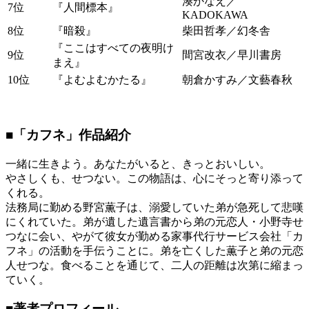
湊かなえ／
7位
『人間標本』
KADOKAWA
8位
『暗殺』
柴田哲孝／幻冬舎
『ここはすべての夜明け
9位
間宮改衣／早川書房
まえ』
10位
『よむよむかたる』
朝倉かすみ／文藝春秋
■「カフネ」作品紹介
一緒に生きよう。あなたがいると、きっとおいしい。
やさしくも、せつない。この物語は、心にそっと寄り添って
くれる。
法務局に勤める野宮薫子は、溺愛していた弟が急死して悲嘆
にくれていた。弟が遺した遺言書から弟の元恋人・小野寺せ
つなに会い、やがて彼女が勤める家事代行サービス会社「カ
フネ」の活動を手伝うことに。弟を亡くした薫子と弟の元恋
人せつな。食べることを通じて、二人の距離は次第に縮まっ
ていく。
■著者プロフィール