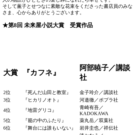
そして薫子とせつなに素敵な花束をくださった書店員のみな
さま、心からありがとうございます。
★第8回 未来屋小説大賞 受賞作品
阿部暁子／講談
大賞
『カフネ』
社
2位
『死んだ山田と教室』
金子玲介／講談社
3位
『ヒカリノオト』
河邉徹／ポプラ社
青崎有吾／
4位
『地雷グリコ』
KADOKAWA
5位
『籠の中のふたり』
薬丸岳／双葉社
6位
『舞台には誰もいない』
岩井圭也／祥伝社