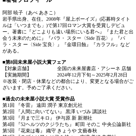
阿部 暁子（あべ あきこ）
岩手県出身、在住。2008年『屋上ボーイズ』(応募時タイト
ルは「いつまでも」)で第17回ロマン大賞を受賞しデビュ
ー。著書に『どこよりも遠い場所にいる君へ』『また君と出
会う未来のために』『パラ・ スター〈Side 百花〉』『パ
ラ・スタ ー〈Side 宝良〉』『金環日蝕』『カラフル』など
がある。
■第8回未来屋小説大賞フェア
【対象店舗】 全国の未来屋書店・アシーネ 店舗
【実施期間】 2024年12月下旬～2025年2月28日
※改装・閉店・休業などの都合により、変更となる場合がご
ざいます。予めご了承ください。
■過去の未来屋小説大賞 受賞作品
第1回 『冬雷』 遠田 潤子 東京創元社
第2回 『人間に向いてない』 黒澤 いづみ 講談社
第3回 『月まで三キロ』 伊与原 新 新潮社
第4回 『52ヘルツのクジラたち』 町田 そのこ 中央公論新社
第5回 『花束は毒』 織守 きょうや 文藝春秋