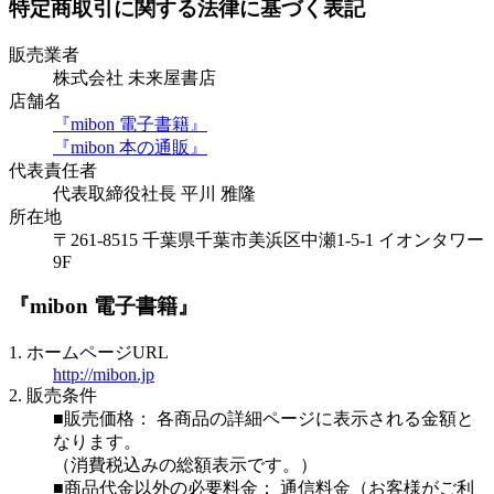
特定商取引に関する法律に基づく表記
販売業者
株式会社 未来屋書店
店舗名
『mibon 電子書籍』
『mibon 本の通販』
代表責任者
代表取締役社長 平川 雅隆
所在地
〒261-8515 千葉県千葉市美浜区中瀬1-5-1 イオンタワー
9F
『mibon 電子書籍』
1. ホームページURL
http://mibon.jp
2. 販売条件
■販売価格： 各商品の詳細ページに表示される金額と
なります。
（消費税込みの総額表示です。）
■商品代金以外の必要料金： 通信料金（お客様がご利