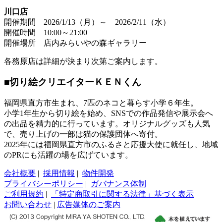
川口店
開催期間 2026/1/13（月）～ 2026/2/11（水）
開催時間 10:00～21:00
開催場所 店内みらいやの森ギャラリー
各務原店は詳細が決まり次第ご案内します。
■切り絵クリエイターＫＥＮくん
福岡県直方市生まれ、7匹のネコと暮らす小学６年生。
小学1年生から切り絵を始め、SNSでの作品発信や展示会へ
の出品を精力的に行っています。オリジナルグッズも人気
で、売り上げの一部は猫の保護団体へ寄付。
2025年には福岡県直方市のふるさと応援大使に就任し、地域
のPRにも活躍の場を広げています。
会社概要
|
採用情報
|
物件開発
プライバシーポリシー
|
ガバナンス体制
ご利用規約
|
「特定商取引に関する法律」基づく表示
お問い合わせ
|
広告媒体のご案内