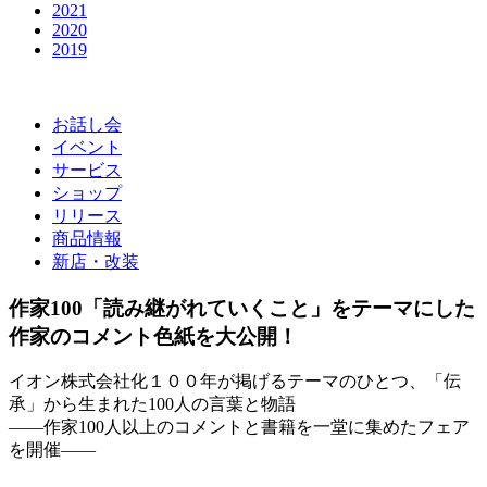
2021
2020
2019
お話し会
イベント
サービス
ショップ
リリース
商品情報
新店・改装
作家100「読み継がれていくこと」をテーマにした
作家のコメント色紙を大公開！
イオン株式会社化１００年が掲げるテーマのひとつ、「伝
承」から生まれた100人の言葉と物語
――作家100人以上のコメントと書籍を一堂に集めたフェア
を開催――