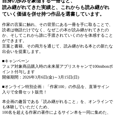
自身の歩みを象徴する一冊など、
読み継がれてきた実績と、これからも読み継がれ
ていく価値を併せ持つ作品を選書しています。
作家の言葉に触れ、その背景にある一冊を手に取ることで、
読者は物語だけでなく、なぜこの本が読み継がれてきたの
か、そしてこれから誰に手渡されていくのかを体感すること
ができます。
言葉と書籍、その両方を通じて、読み継がれる本との新たな
出会いを提案します。
■キャンペーン
フェア対象商品購入時の未来屋アプリスキャンで100mibonポ
イント付与します
開催期間：2026年3月6日(金)～3月15日(日)
■オンライン特別企画：「作家100」の作品を、直筆サイン
入りで全冊セット販売！
本企画の趣旨である「読み継がれること」を、オンラインで
も体験していただくため、
100名を超える作家の著作によるサイン本を一同に集めた、