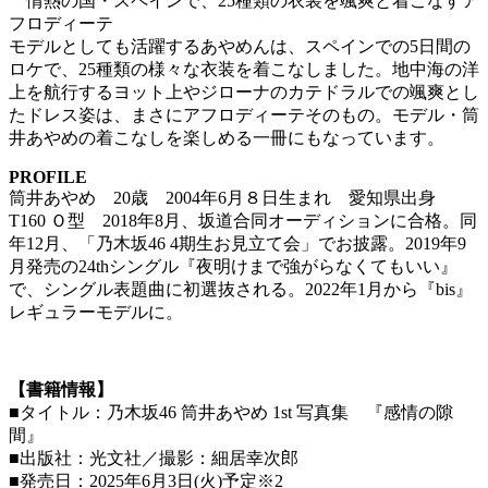
情熱の国・スペインで、25種類の衣装を颯爽と着こなすア
フロディーテ
モデルとしても活躍するあやめんは、スペインでの5日間の
ロケで、25種類の様々な衣装を着こなしました。地中海の洋
上を航行するヨット上やジローナのカテドラルでの颯爽とし
たドレス姿は、まさにアフロディーテそのもの。モデル・筒
井あやめの着こなしを楽しめる一冊にもなっています。
PROFILE
筒井あやめ 20歳 2004年6月８日生まれ 愛知県出身
T160 Ｏ型 2018年8月、坂道合同オーディションに合格。同
年12月、「乃木坂46 4期生お見立て会」でお披露。2019年9
月発売の24thシングル『夜明けまで強がらなくてもいい』
で、シングル表題曲に初選抜される。2022年1月から『bis』
レギュラーモデルに。
【書籍情報】
■タイトル：乃木坂46 筒井あやめ 1st 写真集 『感情の隙
間』
■出版社：光文社／撮影：細居幸次郎
■発売日：2025年6月3日(火)予定※2