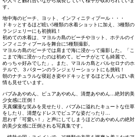
や人々と触れ合いながら成長していく様子が収められていま
す。
地中海のビーチ、ヨット、インフィニティプール・・・
ドキッとするほど眩い5種類の水着ショットに加え、3種類の
ランジェリーにも初挑戦！
初めての水着は、マヨルカ島のビーチやヨット、ホテルのイ
ンフィニティプールを舞台に5種類撮影。
マヨルカ島のビーチでは肩まで海に浸かって撮影した。「こ
こまで海に浸かったのは初めて。ビーチがとても綺麗で、
めっちゃ好みでした」。また、マヨルカ島とバルセロナのホ
テルで、３パターンのランジェリーショットにも挑戦！
朝のナチュラルな寝起き姿やドキッとするほど大人っぽい表
情も見せています。
バブみあやめん、ピュアあやめん、清楚あやめん…絶対的美
少女感に圧倒！
天真爛漫な笑みを見せたり、バブみに溢れたキュートな仕草
をしたり、清楚なドレスでピュアな姿だったり…
思わず「可愛い！」と声にしてしまうほどのあやめんの絶対
的美少女感に圧倒される写真集です。