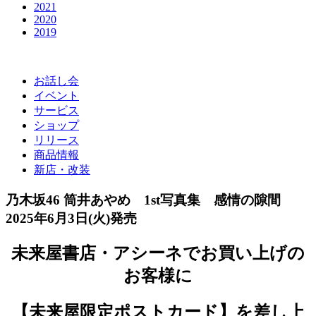
2021
2020
2019
お話し会
イベント
サービス
ショップ
リリース
商品情報
新店・改装
乃木坂46 筒井あやめ 1st写真集 感情の隙間
2025年6月3日(火)発売
未来屋書店・アシーネでお買い上げの
お客様に
【未来屋限定ポストカード】を差し上