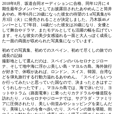
2018年8月、坂道合同オーディションに合格、同年12月に４
期生最年少メンバーとしてお披露目されたあやめんこと筒井
あやめ。昨年6月に20歳になった彼女の待望の１st写真集が6
月3日（火）に発売されることが決定しました。乃木坂46メ
ンバーとして7年目、14歳だった彼女は20歳になり、女優と
して舞台やドラマ、またモデルとしても活躍の幅を広げてい
ます。そんな彼女の美少女感溢れる一面と大人っぽく成長し
た一面の両面が収められた写真集になっています。
初めての写真集、初めてのスペイン、初めて尽くしの旅での
成長の記録
撮影地として選んだのは、スペインのバルセロナとジロー
ナ、そして地中海に浮かぶ美しい島・マヨルカ島。海外旅行
が好きで、休暇があれば、ロンドン、スイス、韓国、台湾な
どを弾丸旅行する行動力溢れるあやめん。「スペインもいつ
か行ってみたいと思っていた国なので、決まったときはすご
くうれしかったです」。マヨルカ島では、海で泳いだり、ヨ
ットやトラム（路面電車）に乗ったりカテドラルや修道院を
訪れたり、バルセロナやジローナでは、サグラダ・ファミリ
アに圧倒されたり、美しい街並みやショッピングを楽しんだ
り、美味しいものを食べ歩いたり、スペインの旅を堪能。街