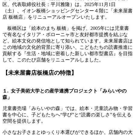
区、代表取締役社長：平川雅隆）は、2025年11月1日
（土）、イオン板橋ショッピングセンター４階に「未来屋書
店 板橋店」をリニューアルオープンいたします。
板橋区は「絵本のまち 板橋」を掲げ、2005年には児童書
で有名なイタリア・ボローニャ市と友好都市提携を結ぶな
ど、絵本文化の発信地として知られています。未来屋書店は
この地域の文化的背景に寄り添い、こどもたちの読書推進に
貢献する『生活・地域に密着した新しい都市型書店』を目指
して、このたび店舗をリニューアルしました。
【未来屋書店板橋店の特徴】
１. 女子美術大学との産学連携プロジェクト「みらいやの
森」
児童書売場「みらいやの森」では、絵本・児童読み物・学習
書を中心に、子どもたちへ“学び”と“読書の楽しさ”を伝える
空間を提供します。
小さなお子さまとゆっくり本選びができるほか、店舗内の大