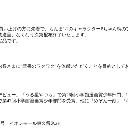
買い上げの方に先着で、らんま1/2のキャラクターPちゃん柄
枚進呈、なくなり次第配布終了いたします。
定品です。
お客さまに“読書のワクワク”を体感いただくことを目的として
ビュー。『うる星やつら』で第26回小学館漫画賞少年部門、19
』で第47回小学館漫画賞少年部門を受賞。他に『めぞん一刻』『
62号 イオンモール東久留米2F