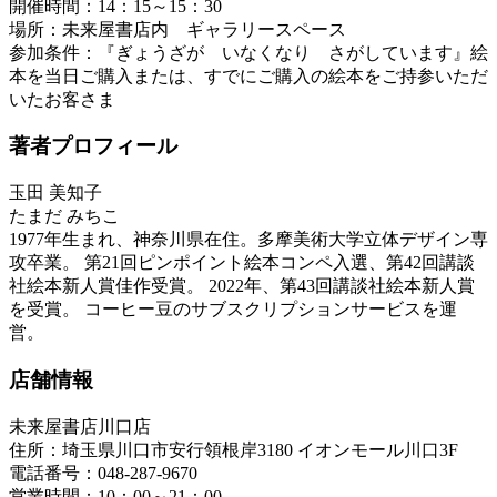
開催時間：14：15～15：30
場所：未来屋書店内 ギャラリースペース
参加条件：『ぎょうざが いなくなり さがしています』絵
本を当日ご購入または、すでにご購入の絵本をご持参いただ
いたお客さま
著者プロフィール
玉田 美知子
たまだ みちこ
1977年生まれ、神奈川県在住。多摩美術大学立体デザイン専
攻卒業。 第21回ピンポイント絵本コンペ入選、第42回講談
社絵本新人賞佳作受賞。 2022年、第43回講談社絵本新人賞
を受賞。 コーヒー豆のサブスクリプションサービスを運
営。
店舗情報
未来屋書店川口店
住所：埼玉県川口市安行領根岸3180 イオンモール川口3F
電話番号：048-287-9670
営業時間：10：00～21：00