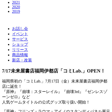
2021
2020
2019
お話し会
イベント
サービス
ショップ
リリース
商品情報
新店・改装
7/17未来屋書店福岡伊都店「コミLab.」OPEN！
福岡県初の「コミLab.」7月17日（金）未来屋書店福岡伊都
店に誕生！
『原神』『崩壊：スターレイル』『崩壊3rd』『ゼンレスゾ
ーンゼロ』など
人気ゲームタイトルの公式グッズ取り扱い開始！
『原神』フリンズ・ラウマ・アイノのスタンディパネル展示