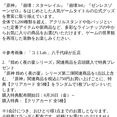
『原神』『崩壊：スターレイル』『崩壊3rd』『ゼンレスゾ
ーンゼロ』をはじめとした人気ゲームタイトルの公式グッズ
を豊富に取り揃えています。
全体で1,200種類を超え、アクリルスタンドや缶バッジとい
った定番アイテムや新商品など、多彩なラインナップの中か
らお気に入りの商品をお選びいただけます。ゲームの世界観
を再現した装飾をお楽しみください。
※参考画像：「コミLab.」八千代緑が丘店
2. 『煌めく夜の宴シリーズ』関連商品を店頭購入で特典プレ
ゼント
『原神 煌めく夜の宴』シリーズ第二弾関連商品を1点以上含
む、『原神』関連商品を税込2,750円お買い上げごとに、特
典【クリアカード 全5種】をランダムで1枚プレゼントいた
します。
購入特典配布開始日：6月26日（金）～
購入特典：【クリアカード 全5種】
※1会計につき、おひとり様1点までのお渡しとなります。
※特典はランダム配布です。絵柄はお選びいただけません。