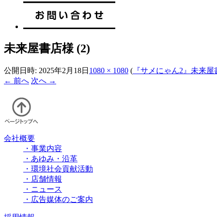
未来屋書店様 (2)
公開日時:
2025年2月18日
1080 × 1080
(
『サメにゃん2』未来屋
← 前へ
次へ →
会社概要
・事業内容
・あゆみ・沿革
・環境社会貢献活動
・店舗情報
・ニュース
・広告媒体のご案内