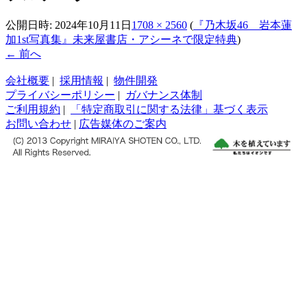
公開日時:
2024年10月11日
1708 × 2560
(
『乃木坂46 岩本蓮
加1st写真集』未来屋書店・アシーネで限定特典
)
← 前へ
会社概要
|
採用情報
|
物件開発
プライバシーポリシー
|
ガバナンス体制
ご利用規約
|
「特定商取引に関する法律」基づく表示
お問い合わせ
|
広告媒体のご案内