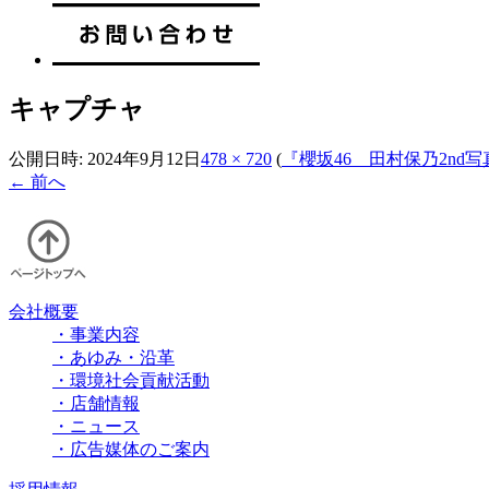
キャプチャ
公開日時:
2024年9月12日
478 × 720
(
『櫻坂46 田村保乃2n
← 前へ
会社概要
・事業内容
・あゆみ・沿革
・環境社会貢献活動
・店舗情報
・ニュース
・広告媒体のご案内