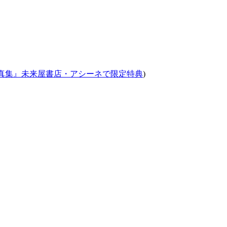
d写真集』未来屋書店・アシーネで限定特典
)