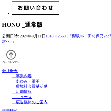
HONO _通常版
公開日時:
2024年9月11日
1810 × 2560
(
『櫻坂46 田村保乃2
次へ →
会社概要
・事業内容
・あゆみ・沿革
・環境社会貢献活動
・店舗情報
・ニュース
・広告媒体のご案内